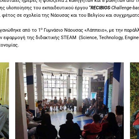
λευταίες ημέρες η φιλοξενία 2 καθηγητών και 8 μαθητών από το
ης υλοποίησης του εκπαιδευτικού έργου “
RECIBIOS
-Challenge-ba
ι φέτος σε σχολεία της Νάουσας και του Βελγίου και συγχρηματ
ο
γανώθηκε από το 1
Γυμνάσιο Νάουσας «Λάππειο», με την παρά
 εφαρμογή της διδακτικής STEAM (Science, Technology, Enginee
κονομίας.