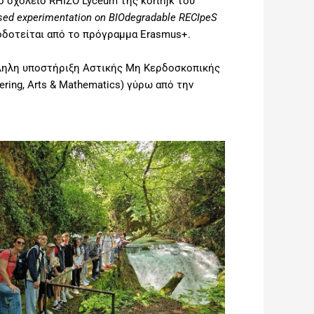
 σχολείο RHIZO Lyceum της kortrijk του
sed experimentation on BIOdegradable RECIpeS
οδοτείται από το πρόγραμμα Erasmus+.
λληλη υποστήριξη Αστικής Μη Κερδοσκοπικής
ring, Arts & Mathematics) γύρω από την