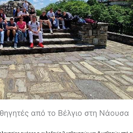
θηγητές από το Βέλγιο στη Νάουσα