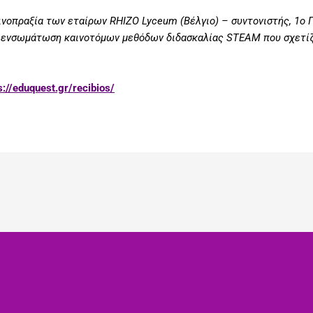
ινοπραξία των εταίρων RHIZO Lyceum (Βέλγιο) – συντονιστής, 1ο 
ι ενσωμάτωση καινοτόμων μεθόδων διδασκαλίας STEAM που σχετίζο
s://eduquest.gr/recibios/