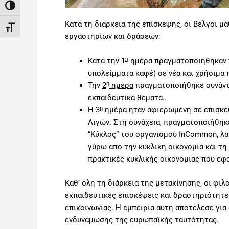
Εναλλαγή Υψηλής Αντίθεσης
Κατά τη διάρκεια της επίσκεψης, οι Βέλγοι 
Εναλλαγή Μεγέθους Γραμμάτων
εργαστηρίων και δράσεων:
η
Κατά την
1
ημέρα
πραγματοποιήθηκαν π
υπολείμματα καφέ) σε νέα και χρήσιμα 
η
Την
2
ημέρα
πραγματοποιήθηκε συνάντη
εκπαιδευτικά θέματα..
η
Η
3
ημέρα
ήταν αφιερωμένη σε επισκέψ
Αιγών. Στη συνάχεια, πραγματοποιήθηκ
“Κύκλος” του οργανισμού InCommon, λα
γύρω από την κυκλική οικονομία και τη
πρακτικές κυκλικής οικονομίας που εφα
Καθ’ όλη τη διάρκεια της μετακίνησης, οι φιλ
εκπαιδευτικές επισκέψεις και δραστηριότητες
επικοινωνίας. Η εμπειρία αυτή αποτέλεσε για
ενδυνάμωσης της ευρωπαϊκής ταυτότητας.