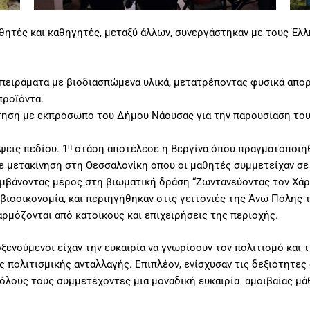
μαθητές και καθηγητές, μεταξύ άλλων, συνεργάστηκαν με τους Έ
ειράματα με βιοδιασπώμενα υλικά, μετατρέποντας φυσικά απορ
προϊόντα.
ση με εκπρόσωπο του Δήμου Νάουσας για την παρουσίαση του έ
η
εις πεδίου. 1
στάση αποτέλεσε η Βεργίνα όπου πραγματοποιή
ε μετακίνηση στη Θεσσαλονίκη όπου οι μαθητές συμμετείχαν σε
μβάνοντας μέρος στη βιωματική δράση “Ζωντανεύοντας τον Χάρ
 βιοοικονομία, και περιηγήθηκαν στις γειτονιές της Άνω Πόλης
ρμόζονται από κατοίκους και επιχειρήσεις της περιοχής.
οξενούμενοι είχαν την ευκαιρία να γνωρίσουν τον πολιτισμό και 
 πολιτισμικής ανταλλαγής. Επιπλέον, ενίσχυσαν τις δεξιότητες
 όλους τους συμμετέχοντες μια μοναδική ευκαιρία αμοιβαίας μά